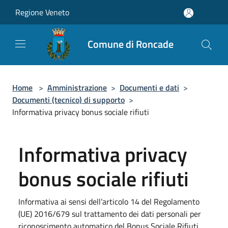
Salta al contenuto principale
Regione Veneto
Comune di Roncade
Home
>
Amministrazione
>
Documenti e dati
>
Documenti (tecnico) di supporto
>
Informativa privacy bonus sociale rifiuti
Informativa privacy
bonus sociale rifiuti
Informativa ai sensi dell’articolo 14 del Regolamento
(UE) 2016/679 sul trattamento dei dati personali per
riconoscimento automatico del Bonus Sociale Rifiuti