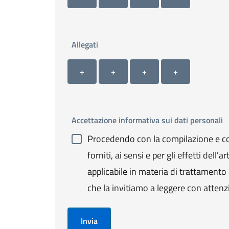
Allegati
Allegato 1
Allegato 2
Allegato 3
Allegato 4
+ Carica allegato 1
+ Carica allegato 2
+ Carica allegato 3
+ Carica allegato 4
+
+
+
+
Accettazione informativa sui dati personali
Procedendo con la compilazione e con
forniti, ai sensi e per gli effetti de
applicabile in materia di trattamento de
che la invitiamo a leggere con attenz
Invia