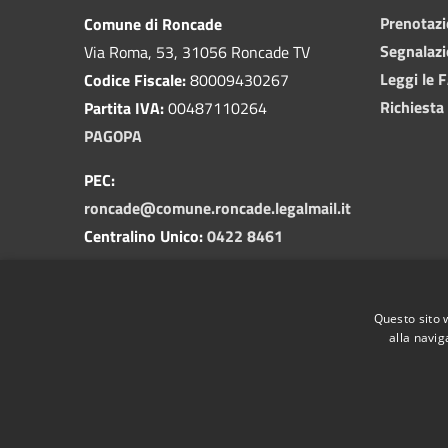
Prenotaz
Comune di Roncade
Segnalazi
Via Roma, 53, 31056 Roncade TV
Leggi le 
Codice Fiscale:
80009430267
Richiesta
Partita IVA:
00487110264
PAGOPA
PEC:
roncade@comune.roncade.legalmail.it
Centralino Unico:
0422 8461
Numero Verde Segnalazioni
Pubblica Illuminazione
Questo sito 
800 292458
alla navig