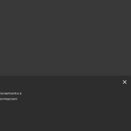
×
nzionamento e
nformazioni