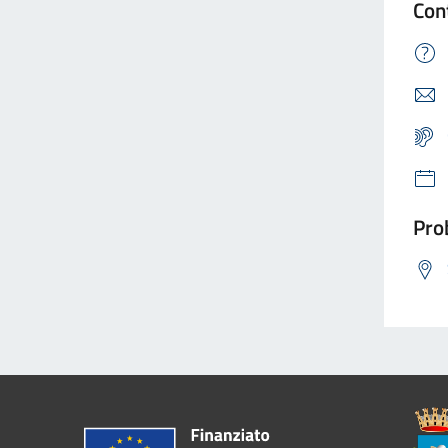
Con
Prob