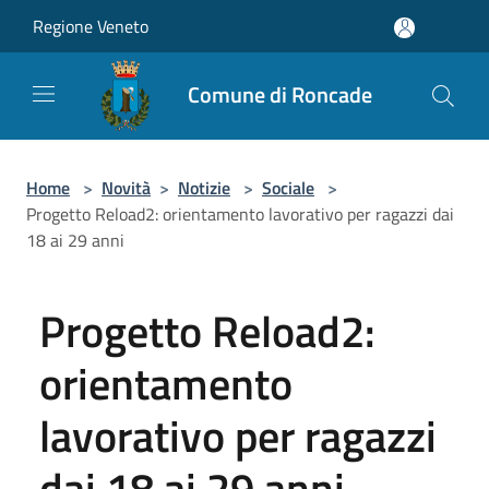
Salta al contenuto principale
Regione Veneto
Comune di Roncade
Home
>
Novità
>
Notizie
>
Sociale
>
Progetto Reload2: orientamento lavorativo per ragazzi dai
18 ai 29 anni
Progetto Reload2:
orientamento
lavorativo per ragazzi
dai 18 ai 29 anni