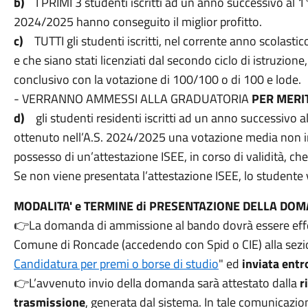
b)
I PRIMI 3 studenti iscritti ad un anno successivo al 1° 
2024/2025 hanno conseguito il miglior profitto.
c)
TUTTI gli studenti iscritti, nel corrente anno scolasti
e che siano stati licenziati dal secondo ciclo di istruzio
conclusivo con la votazione di 100/100 o di 100 e lode.
- VERRANNO AMMESSI ALLA GRADUATORIA
PER MERI
d)
gli studenti residenti iscritti ad un anno successivo a
ottenuto nell’A.S. 2024/2025 una votazione media non in
possesso di un’attestazione ISEE, in corso di validità, ch
Se non viene presentata l’attestazione ISEE, lo studente v
MODALITA' e TERMINE di PRESENTAZIONE DELLA DO
👉La domanda di ammissione al bando dovrà essere effett
Comune di Roncade (accedendo con Spid o CIE) alla sezi
Candidatura per premi o borse di studio
" ed
inviata ent
👉L’avvenuto invio della domanda sarà attestato dalla
r
trasmissione
, generata dal sistema. In tale comunicazion