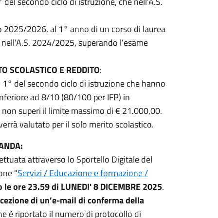
del secondo ciclo di istruzione, che nell’A.S.
co 2025/2026, al 1° anno di un corso di laurea
ne, nell’A.S. 2024/2025, superando l’esame
TO SCOLASTICO E REDDITO
:
l 1° del secondo ciclo di istruzione che hanno
feriore ad 8/10 (80/100 per IFP) in
e non superi il limite massimo di € 21.000,00.
errà valutato per il solo merito scolastico.
MANDA:
uata attraverso lo Sportello Digitale del
one "
Servizi / Educazione e formazione /
ro le ore 23.59 di LUNEDI' 8 DICEMBRE 2025
.
icezione di un’e-mail di conferma
della
e è riportato il numero di protocollo di