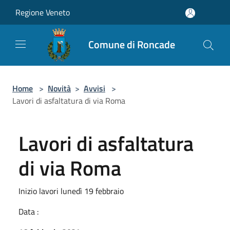
Salta al contenuto principale
Regione Veneto
Comune di Roncade
Home
>
Novità
>
Avvisi
>
Lavori di asfaltatura di via Roma
Lavori di asfaltatura
di via Roma
Inizio lavori lunedì 19 febbraio
Data :