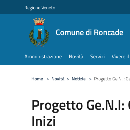
Salta al contenuto principale
Regione Veneto
Comune di Roncade
Amministrazione
Novità
Servizi
Vivere 
Home
>
Novità
>
Notizie
>
Progetto Ge.N.I: G
Progetto Ge.N.I:
Inizi