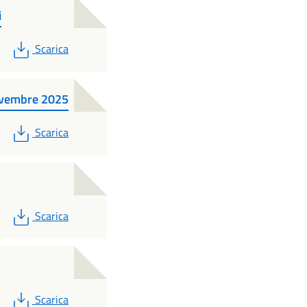
i
PDF
Scarica
ovembre 2025
PDF
Scarica
PDF
Scarica
PDF
Scarica