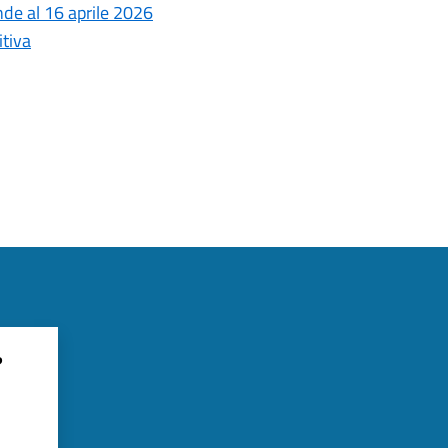
nde al 16 aprile 2026
itiva
?