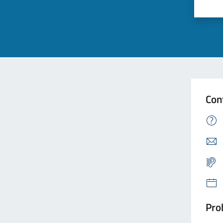
Con
Prob