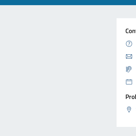
Con
Prob