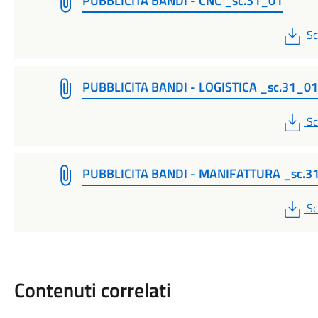
PUBBLICITA BANDI - CNC _sc.31_01
P
Sc
PUBBLICITA BANDI - LOGISTICA _sc.31_01
P
Sc
PUBBLICITA BANDI - MANIFATTURA _sc.3
P
Sc
Contenuti correlati