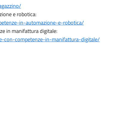
agazzino/
ione e robotica:
petenze-in-automazione-e-robotica/
e in manifattura digitale:
ne-con-competenze-in-manifattura-digitale/