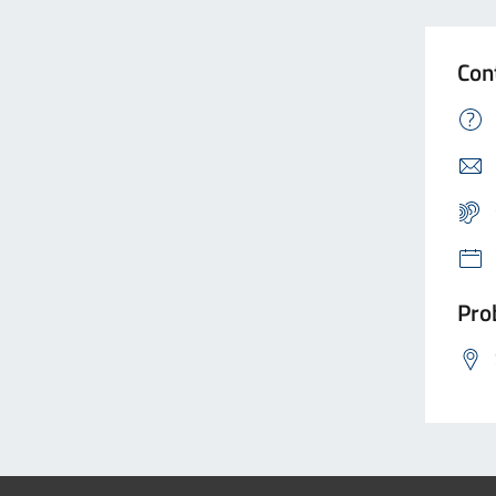
Con
Prob