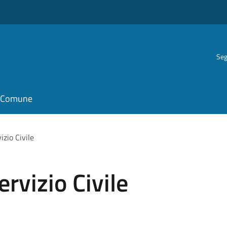
Seg
il Comune
zio Civile
rvizio Civile