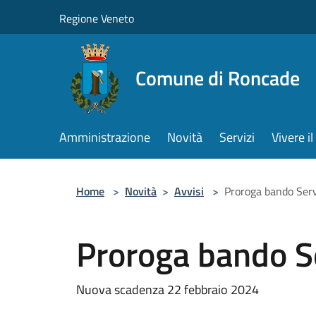
Salta al contenuto principale
Regione Veneto
Comune di Roncade
Amministrazione
Novità
Servizi
Vivere 
Home
>
Novità
>
Avvisi
>
Proroga bando Servi
Proroga bando Se
Nuova scadenza 22 febbraio 2024