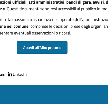
zioni ufficiali
,
atti amministrativi
,
bandi di gara
,
avvisi
,
d
une
. Questi documenti sono resi accessibili al pubblico in mo
arantire la massima trasparenza nell'operato dell'amministra
viene nel comune
, comprese le decisioni prese dagli organi am
entare eventuali osservazioni o ricorsi.
Accedi all'Albo pretorio
ram
LinkedIn