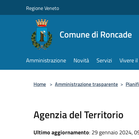
Salta al contenuto principale
Regione Veneto
Comune di Roncade
Amministrazione
Novità
Servizi
Vivere 
Home
>
Amministrazione trasparente
>
Pianif
Agenzia del Territorio
Ultimo aggiornamento
: 29 gennaio 2024, 0