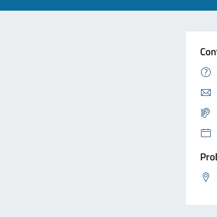
Con
Prob