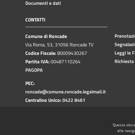
Documenti e dati
CONTATTI
Prenotaz
Comune di Roncade
Segnalazi
Via Roma, 53, 31056 Roncade TV
Leggi le 
Codice Fiscale:
80009430267
Richiesta
Partita IVA:
00487110264
PAGOPA
PEC:
roncade@comune.roncade.legalmail.it
Centralino Unico:
0422 8461
Numero Verde Segnalazioni
Pubblica Illuminazione
Questo sito 
800 292458
alla navig