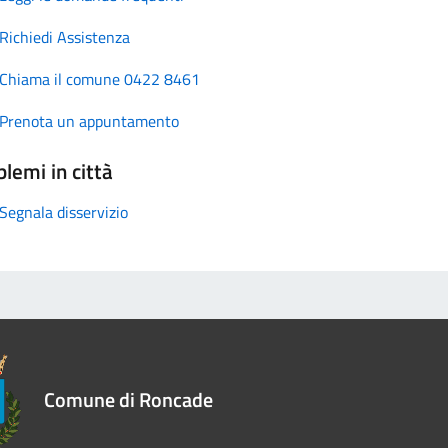
Richiedi Assistenza
Chiama il comune 0422 8461
Prenota un appuntamento
lemi in città
Segnala disservizio
Comune di Roncade