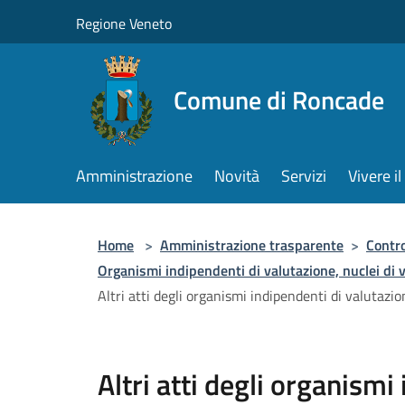
Salta al contenuto principale
Regione Veneto
Comune di Roncade
Amministrazione
Novità
Servizi
Vivere 
Home
>
Amministrazione trasparente
>
Contro
Organismi indipendenti di valutazione, nuclei di 
Altri atti degli organismi indipendenti di valutazio
Altri atti degli organismi