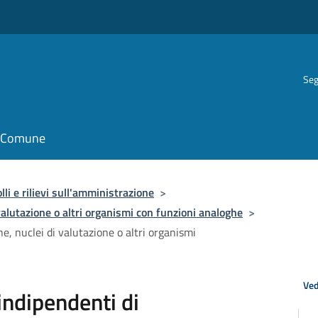
Seg
il Comune
lli e rilievi sull'amministrazione
>
valutazione o altri organismi con funzioni analoghe
>
ne, nuclei di valutazione o altri organismi
Ved
 indipendenti di