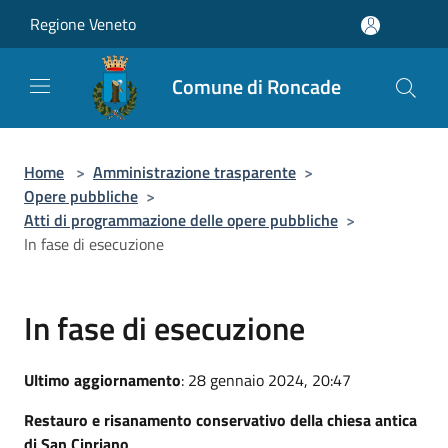
Salta al contenuto principale
Regione Veneto
Comune di Roncade
Home
>
Amministrazione trasparente
>
Opere pubbliche
>
Atti di programmazione delle opere pubbliche
>
In fase di esecuzione
In fase di esecuzione
Ultimo aggiornamento
: 28 gennaio 2024, 20:47
Restauro e risanamento conservativo della chiesa antica
di San Cipriano