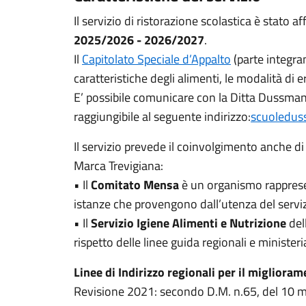
Il servizio di ristorazione scolastica è stato af
2025/2026 - 2026/2027
.
Il
Capitolato Speciale d’Appalto
(parte integran
caratteristiche degli alimenti, le modalità di e
E’ possibile comunicare con la Ditta Dussmann 
raggiungibile al seguente indirizzo:
scuoledus
Il servizio prevede il coinvolgimento anche di
Marca Trevigiana:
• Il
Comitato Mensa
è un organismo rappresent
istanze che provengono dall’utenza del serviz
• Il
Servizio Igiene Alimenti e Nutrizione
del
rispetto delle linee guida regionali e ministeria
Linee di Indirizzo regionali per il miglioram
Revisione 2021: secondo D.M. n.65, del 10 