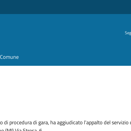
Seg
il Comune
i procedura di gara, ha aggiudicato l’appalto del servizio di
o (MI) Via Stresa, 6