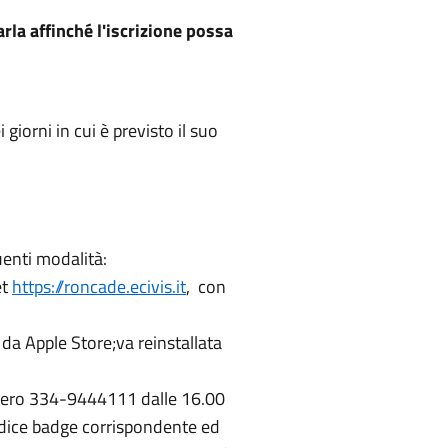
la affinché l'iscrizione possa
iorni in cui è previsto il suo
uenti modalità:
et
https://roncade.ecivis.it
, con
da Apple Store;va reinstallata
umero 334-9444111 dalle 16.00
codice badge corrispondente ed