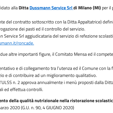
fidato alla
Ditta
Dussmann Service Srl
di Milano (MI)
per il
te del contratto sottoscritto con la Ditta Appaltatrice) defin
rogazione dei pasti ed il controllo del servizio.
Service Srl aggiudicataria del servizio di refezione scolasti
smann.it/roncade.
 due altre importanti figure, il Comitato Mensa ed il compet
ativo e di collegamento tra l’utenza ed il Comune con la fin
io e di contribuire ad un miglioramento qualitativo.
l’ULSS n. 2 approva annualmente i menù proposti dalla Ditta 
li ed effettua controlli.
ento della qualità nutrizionale nella ristorazione scolasti
marzo 2020 (G.U. n. 90, 4 GIUGNO 2020)