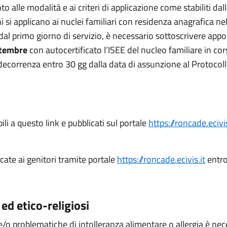
to alle modalità e ai criteri di applicazione come stabiliti da
ni si applicano ai nuclei familiari con residenza anagrafica
a dal primo giorno di servizio, è necessario sottoscrivere appo
ttembre
con autocertificato l’ISEE del nucleo familiare in corso
 decorrenza entro 30 gg dalla data di assunzione al Protoc
li a questo link e pubblicati sul portale
https://roncade.ecivis
ate ai genitori tramite portale
https://roncade.ecivis.it
entro
 ed etico-religiosi
 e/o problematiche di intolleranza alimentare o allergia è nec