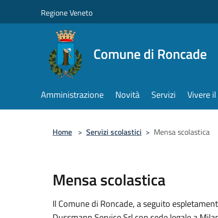
Salta al contenuto principale
Regione Veneto
Comune di Roncade
Amministrazione
Novità
Servizi
Vivere 
Home
>
Servizi scolastici
>
Mensa scolastica
Mensa scolastica
Il Comune di Roncade, a seguito espletamento d
Dussmann Service Srl con sede legale a Milan