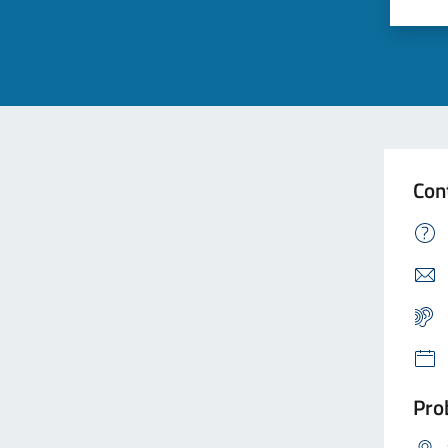
Con
Prob