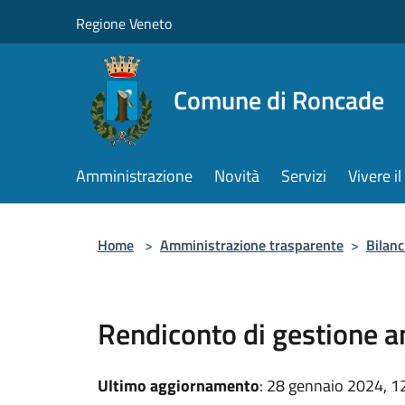
Salta al contenuto principale
Regione Veneto
Comune di Roncade
Amministrazione
Novità
Servizi
Vivere 
Home
>
Amministrazione trasparente
>
Bilanc
Rendiconto di gestione 
Ultimo aggiornamento
: 28 gennaio 2024, 1