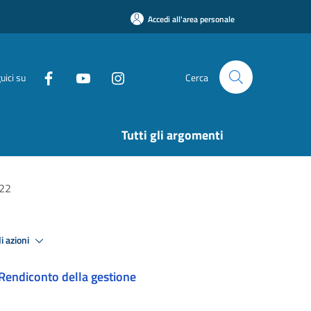
Accedi all'area personale
uici su
Cerca
Tutti gli argomenti
022
i azioni
Rendiconto della gestione