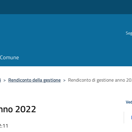
Seg
il Comune
i
>
Rendiconto della gestione
>
Rendiconto di gestione anno 2
Ved
anno 2022
2:11