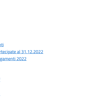
nti
artecipate al 31.12.2022
pagamenti 2022
f
v