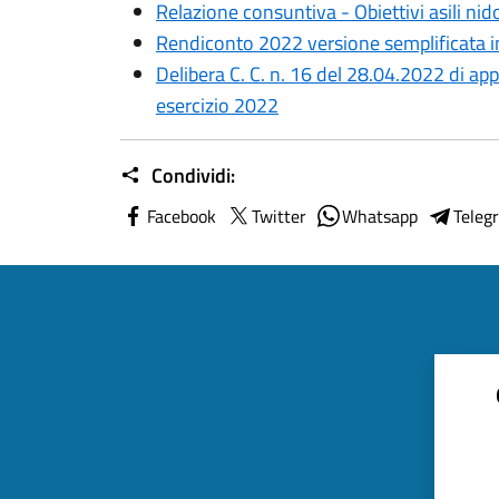
Relazione consuntiva - Obiettivi asili nid
Rendiconto 2022 versione semplificata i
Delibera C. C. n. 16 del 28.04.2022 di a
esercizio 2022
Condividi:
Facebook
Twitter
Whatsapp
Teleg