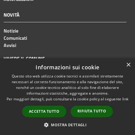
NOVITÀ
Notizie
Comunicati
Avvisi
VIVERE IL COMUNE
×
Informazioni sui cookie
Luoghi
Questo sito web utilizza cookie tecnici e assimilati strettamente
Eventi
necessari al corretto funzionamento e alla navigazione del sito,
nonché un cookie tecnico analitico al solo fine di elaborare
informazioni statistiche, aggregate e anonime.
CONTATTI
Per maggiori dettagli, può consultare la cookie policy al seguente
link
RIFIUTA TUTTO
ACCETTA TUTTO
Comune di Roncade
Via Roma, 53, 31056 Roncade TV
MOSTRA DETTAGLI
Codice Fiscale:
80009430267
Partita IVA:
00487110264