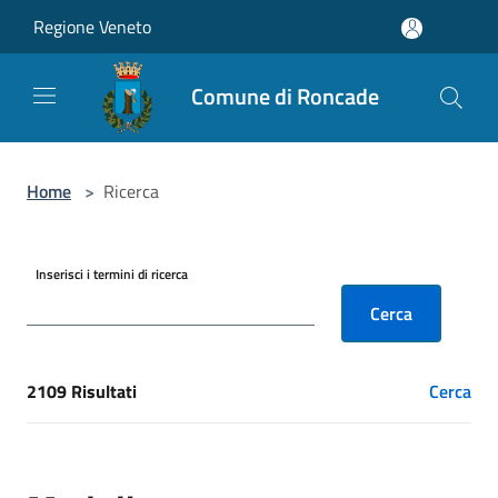
Salta al contenuto principale
Regione Veneto
Comune di Roncade
Home
>
Ricerca
Inserisci i termini di ricerca
Cerca
2109 Risultati
Cerca
[results] Risultati