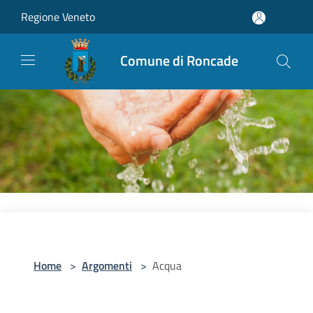
Salta al contenuto principale
Regione Veneto
Comune di Roncade
Home
>
Argomenti
>
Acqua