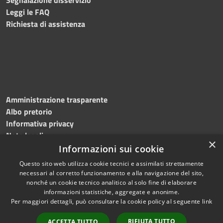
Leggi le FAQ
Richiesta di assistenza
Amministrazione trasparente
Albo pretorio
Informativa privacy
Note legali
×
Dichiarazione di accessibilità
Informazioni sui cookie
Questo sito web utilizza cookie tecnici e assimilati strettamente
necessari al corretto funzionamento e alla navigazione del sito,
nonché un cookie tecnico analitico al solo fine di elaborare
informazioni statistiche, aggregate e anonime.
RSS
Copyright © 2026 • Comune di
Per maggiori dettagli, può consultare la cookie policy al seguente
link
Accessibilità
Roncade • Powered by
Privacy
Municipium
Accesso
•
RIFIUTA TUTTO
ACCETTA TUTTO