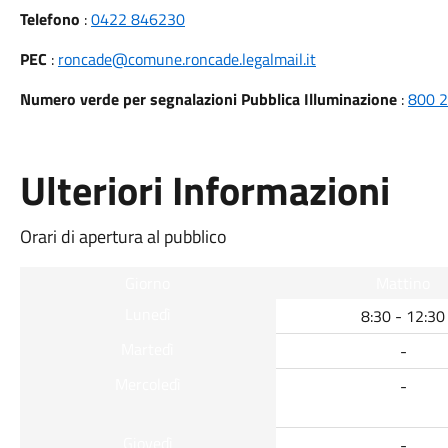
Telefono
:
0422 846230
PEC
:
roncade@comune.roncade.legalmail.it
Numero verde per segnalazioni Pubblica Illuminazione
:
800 
Ulteriori Informazioni
Orari di apertura al pubblico
Giorno
Mattino
Lunedì
8:30 - 12:30
Martedì
-
Mercoledì
-
Giovedì
-