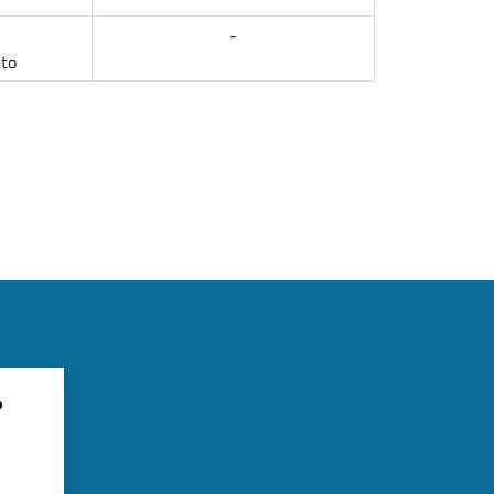
-
to
?