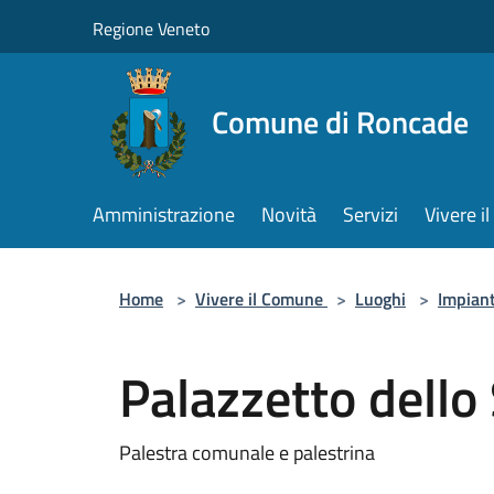
Salta al contenuto principale
Regione Veneto
Comune di Roncade
Amministrazione
Novità
Servizi
Vivere 
Home
>
Vivere il Comune
>
Luoghi
>
Impiant
Palazzetto dello
Palestra comunale e palestrina