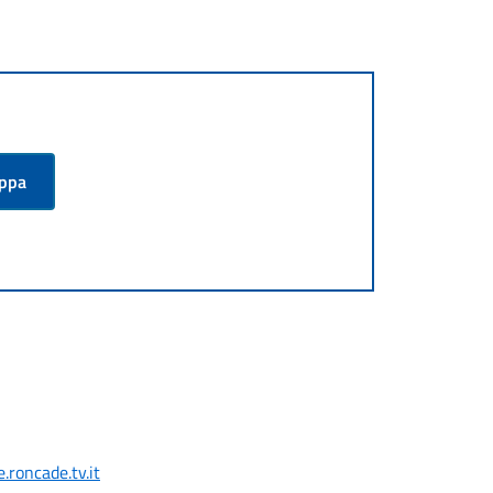
appa
.roncade.tv.it