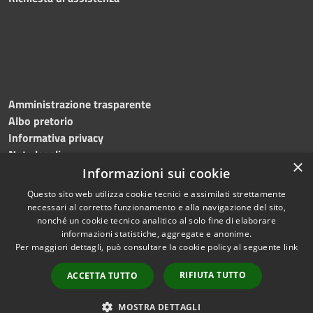
Amministrazione trasparente
Albo pretorio
Informativa privacy
Note legali
×
Dichiarazione di accessibilità
Informazioni sui cookie
Questo sito web utilizza cookie tecnici e assimilati strettamente
necessari al corretto funzionamento e alla navigazione del sito,
nonché un cookie tecnico analitico al solo fine di elaborare
informazioni statistiche, aggregate e anonime.
RSS
Copyright © 2026 • Comune di
Per maggiori dettagli, può consultare la cookie policy al seguente
link
Accessibilità
Roncade • Powered by
Privacy
Municipium
Accesso
•
RIFIUTA TUTTO
ACCETTA TUTTO
Cookie
redazione
Mappa del sito
MOSTRA DETTAGLI