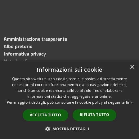
Amministrazione trasparente
Albo pretorio
Informativa privacy
Note legali
×
Dichiarazione di accessibilità
Informazioni sui cookie
Questo sito web utilizza cookie tecnici e assimilati strettamente
necessari al corretto funzionamento e alla navigazione del sito,
nonché un cookie tecnico analitico al solo fine di elaborare
informazioni statistiche, aggregate e anonime.
RSS
Copyright © 2026 • Comune di
Per maggiori dettagli, può consultare la cookie policy al seguente
link
Accessibilità
Roncade • Powered by
Privacy
Municipium
Accesso
•
RIFIUTA TUTTO
ACCETTA TUTTO
Cookie
redazione
Mappa del sito
MOSTRA DETTAGLI