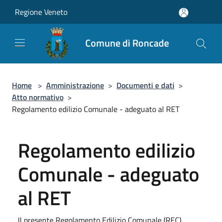
Salta al contenuto principale
Regione Veneto
Comune di Roncade
Home
>
Amministrazione
>
Documenti e dati
>
Atto normativo
>
Regolamento edilizio Comunale - adeguato al RET
Regolamento edilizio
Comunale - adeguato
al RET
Il presente Regolamento Edilizio Comunale (REC)