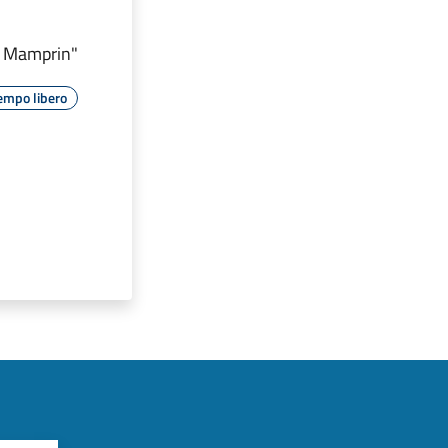
o Mamprin"
empo libero