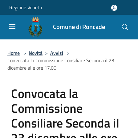
Salta al contenuto principale
Regione Veneto
Comune di Roncade
Home
>
Novità
>
Avvisi
>
Convocata la Commissione Consiliare Seconda il 23
dicembre alle ore 17.00
Convocata la
Commissione
Consiliare Seconda il
23 dicembre alle ore