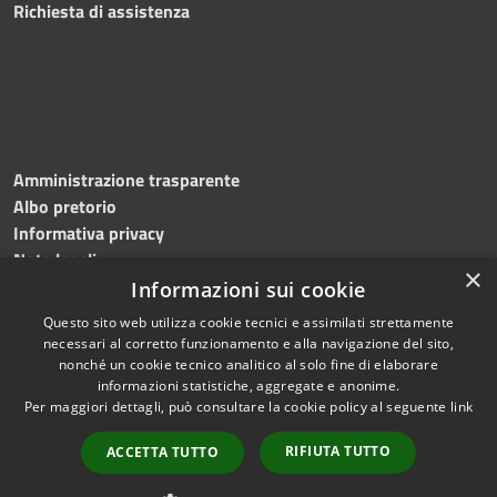
Richiesta di assistenza
Amministrazione trasparente
Albo pretorio
Informativa privacy
Note legali
×
Dichiarazione di accessibilità
Informazioni sui cookie
Questo sito web utilizza cookie tecnici e assimilati strettamente
necessari al corretto funzionamento e alla navigazione del sito,
nonché un cookie tecnico analitico al solo fine di elaborare
informazioni statistiche, aggregate e anonime.
RSS
Copyright © 2026 • Comune di
Per maggiori dettagli, può consultare la cookie policy al seguente
link
Accessibilità
Roncade • Powered by
Privacy
Municipium
Accesso
•
RIFIUTA TUTTO
ACCETTA TUTTO
Cookie
redazione