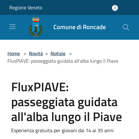
Salta al contenuto principale
Regione Veneto
Comune di Roncade
Home
>
Novità
>
Notizie
>
FluxPIAVE: passeggiata guidata all'alba lungo il Piave
FluxPIAVE:
passeggiata guidata
all'alba lungo il Piave
Esperienza gratuita per giovani dai 14 ai 35 anni