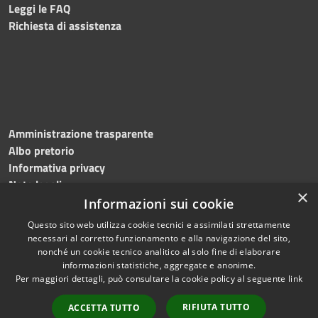
Leggi le FAQ
Richiesta di assistenza
Amministrazione trasparente
Albo pretorio
Informativa privacy
Note legali
×
Dichiarazione di accessibilità
Informazioni sui cookie
Questo sito web utilizza cookie tecnici e assimilati strettamente
necessari al corretto funzionamento e alla navigazione del sito,
nonché un cookie tecnico analitico al solo fine di elaborare
informazioni statistiche, aggregate e anonime.
RSS
Copyright © 2026 • Comune di
Per maggiori dettagli, può consultare la cookie policy al seguente
link
Accessibilità
Roncade • Powered by
Privacy
Municipium
Accesso
•
RIFIUTA TUTTO
ACCETTA TUTTO