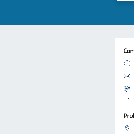
Con
Prob