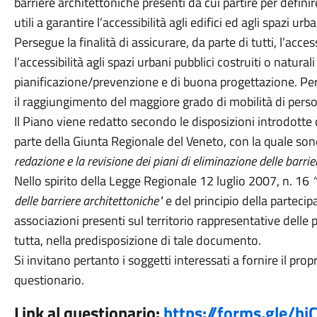
barriere architettoniche presenti da cui partire per defini
utili a garantire l’accessibilità agli edifici ed agli spazi urb
Persegue la finalità di assicurare, da parte di tutti, l’accessib
l’accessibilità agli spazi urbani pubblici costruiti o naturali
pianificazione/prevenzione e di buona progettazione. Perta
il raggiungimento del maggiore grado di mobilità di perso
Il Piano viene redatto secondo le disposizioni introdott
parte della Giunta Regionale del Veneto, con la quale so
redazione e la revisione dei piani di eliminazione delle barri
Nello spirito della Legge Regionale 12 luglio 2007, n. 16
“
delle barriere architettoniche"
e del principio della partecip
associazioni presenti sul territorio rappresentative delle
tutta, nella predisposizione di tale documento.
Si invitano pertanto i soggetti interessati a fornire il p
questionario.
Link al questionario:
https://forms.gle/