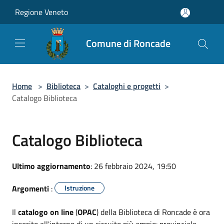
Salta al contenuto principale
Regione Veneto
Comune di Roncade
Home
>
Biblioteca
>
Cataloghi e progetti
>
Catalogo Biblioteca
Catalogo Biblioteca
Ultimo aggiornamento
: 26 febbraio 2024, 19:50
Argomenti
:
Istruzione
Il
catalogo on line
(
OPAC
) della Biblioteca di Roncade è ora
inserito all'interno di un circuito più ampio: provinciale