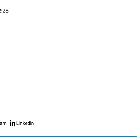
2:28
ram
LinkedIn