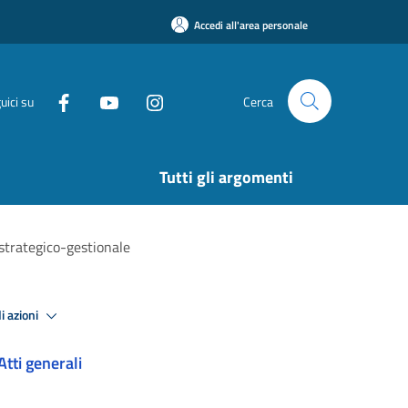
Accedi all'area personale
uici su
Cerca
Tutti gli argomenti
trategico-gestionale
i azioni
Atti generali