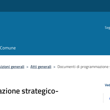
Seg
il Comune
izioni generali
>
Atti generali
>
Documenti di programmazione s
Ved
zione strategico-