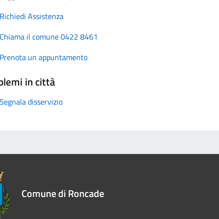
Richiedi Assistenza
Chiama il comune 0422 8461
Prenota un appuntamento
lemi in città
Segnala disservizio
Comune di Roncade