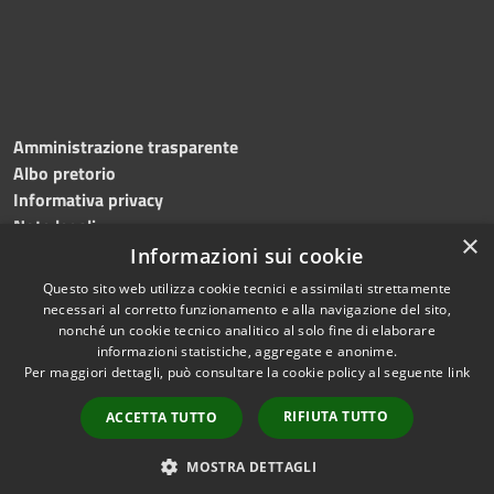
Amministrazione trasparente
Albo pretorio
Informativa privacy
Note legali
×
Dichiarazione di accessibilità
Informazioni sui cookie
Questo sito web utilizza cookie tecnici e assimilati strettamente
necessari al corretto funzionamento e alla navigazione del sito,
nonché un cookie tecnico analitico al solo fine di elaborare
informazioni statistiche, aggregate e anonime.
RSS
Copyright © 2026 • Comune di
Per maggiori dettagli, può consultare la cookie policy al seguente
link
Accessibilità
Roncade • Powered by
Privacy
Municipium
Accesso
•
RIFIUTA TUTTO
ACCETTA TUTTO
Cookie
redazione
Mappa del sito
MOSTRA DETTAGLI