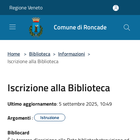
Salta al contenuto principale
Regione Veneto
Comune di Roncade
Home
>
Biblioteca
>
Informazioni
>
Iscrizione alla Biblioteca
Iscrizione alla Biblioteca
Ultimo aggiornamento
: 5 settembre 2025, 10:49
Argomenti
:
Istruzione
Bibliocard
È la tessera d'iscrizione alla Rete bibliotechetrevigiane ed