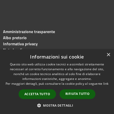
Amministrazione trasparente
Albo pretorio
Informativa privacy
Note legali
×
Dichiarazione di accessibilità
Informazioni sui cookie
Questo sito web utilizza cookie tecnici e assimilati strettamente
necessari al corretto funzionamento e alla navigazione del sito,
nonché un cookie tecnico analitico al solo fine di elaborare
informazioni statistiche, aggregate e anonime.
RSS
Copyright © 2026 • Comune di
Per maggiori dettagli, può consultare la cookie policy al seguente
link
Accessibilità
Roncade • Powered by
Privacy
Municipium
Accesso
•
RIFIUTA TUTTO
ACCETTA TUTTO
Cookie
redazione
Mappa del sito
MOSTRA DETTAGLI