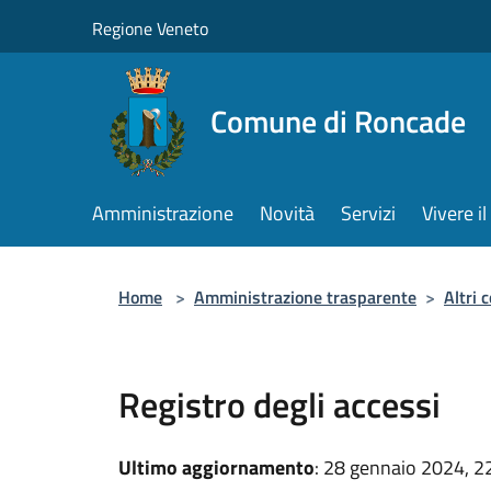
Salta al contenuto principale
Regione Veneto
Comune di Roncade
Amministrazione
Novità
Servizi
Vivere 
Home
>
Amministrazione trasparente
>
Altri 
Registro degli accessi
Ultimo aggiornamento
: 28 gennaio 2024, 2