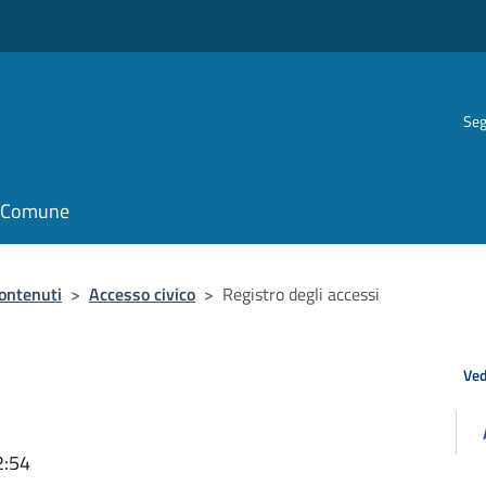
Seg
il Comune
contenuti
>
Accesso civico
>
Registro degli accessi
Ved
2:54