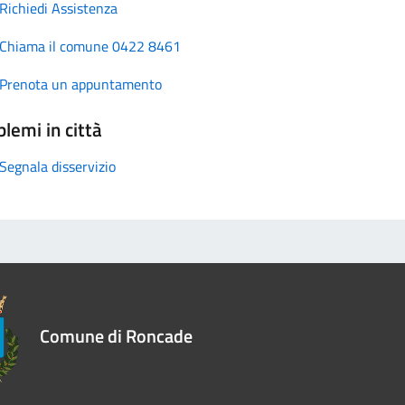
Richiedi Assistenza
Chiama il comune 0422 8461
Prenota un appuntamento
lemi in città
Segnala disservizio
Comune di Roncade