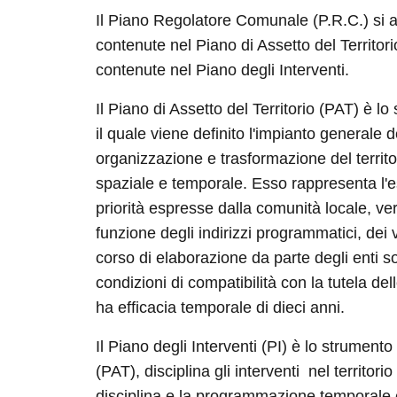
Il Piano Regolatore Comunale (P.R.C.) si artico
nel Piano di Assetto del Territorio ed in disp
degli Interventi.
Il Piano di Assetto del Territorio (PAT) è lo s
quale viene definito l'impianto generale delle
trasformazione del territorio, a livello di in
rappresenta l'espressione delle esigenze e de
locale, verificate e/o da verificare sia in funz
vincoli e dei progetti esistenti o in corso di e
sovraordinati, sia in funzione delle condizioni
risorse paesaggistico ambientali ed ha efficac
Il Piano degli Interventi (PI) è lo strumento 
(PAT), disciplina gli interventi nel territorio co
la programmazione temporale ed ha efficacia