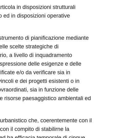
la in disposizioni strutturali contenute
osizioni operative contenute nel Piano
trumento di pianificazione mediante il
 scelte strategiche di organizzazione e
quadramento spaziale e temporale. Esso
lle priorità espresse dalla comunità
ione degli indirizzi programmatici, dei
laborazione da parte degli enti
 di compatibilità con la tutela delle
ia temporale di dieci anni.
urbanistico che, coerentemente con il
n il compito di stabilirne la disciplina e
 temporale di cinque anni.