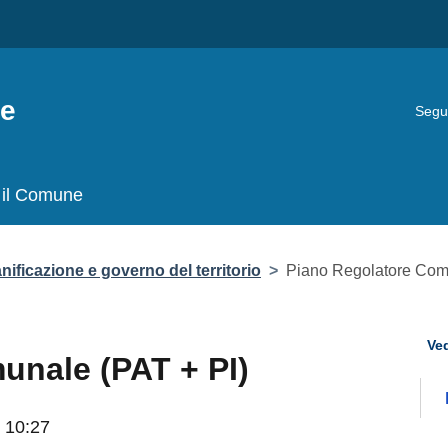
Seg
il Comune
icazione e governo del territorio
>
Piano Regolatore Comunale (PA
Ved
le (PAT + PI)
0:27