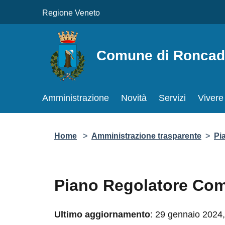
Salta al contenuto principale
Regione Veneto
Comune di Roncade
Amministrazione
Novità
Servizi
Vivere 
Home
>
Amministrazione trasparente
>
Pianif
Piano Regolatore Comuna
Ultimo aggiornamento
: 29 gennaio 2024, 1